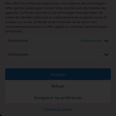
Restez Informé des Prochains
Pour offrir les meilleures expériences, nous utilisons des technologies
Événements
telles que les cookies pour stocker et/ou accéder aux informations des
appareils. Le fait de consentir à ces technologies nous permettra de
Ne manquez aucune information sur nos futurs
traiter des données telles que le comportement de navigation ou les ID
trails et événements sportifs! Inscrivez-vous
uniques sur ce site. Le fait de ne pas consentir ou de retirer son
dès maintenant à notre newsletter pour recevoir
consentement peut avoir un effet négatif sur certaines caractéristiques
et fonctions.
toutes les mises à jour directement dans votre
boîte mail.
Fonctionnel
Toujours activé
Inscrivez-vous à la Newsletter
Statistiques
Statisti
Accepter
Refuser
Enregistrer les préférences
Politique de cookies